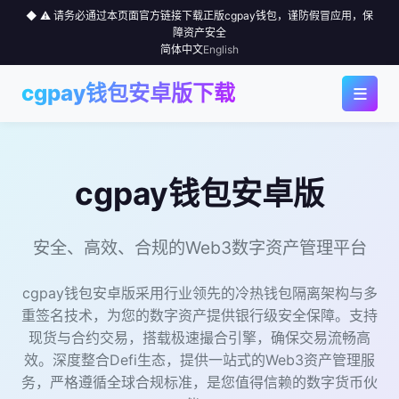
◆ ⚠️ 请务必通过本页面官方链接下载正版cgpay钱包，谨防假冒应用，保
障资产安全
简体中文
English
≡
cgpay钱包安卓版下载
◆ 首页
◆ 应用下载
cgpay钱包安卓版
◆ 为何选择
安全、高效、合规的Web3数字资产管理平台
◆ 行情中心
cgpay钱包安卓版采用行业领先的冷热钱包隔离架构与多
◆ 使用指南
重签名技术，为您的数字资产提供银行级安全保障。支持
现货与合约交易，搭载极速撮合引擎，确保交易流畅高
效。深度整合Defi生态，提供一站式的Web3资产管理服
◆ 社区
务，严格遵循全球合规标准，是您值得信赖的数字货币伙